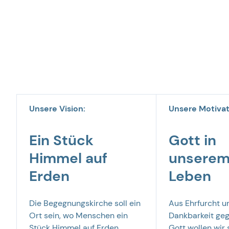
Was wir glauben
um was es uns im Kern geht
Unsere Vision:
Unsere Motivat
Ein Stück
Gott in
Himmel auf
unsere
Erden
Leben
Die Begegnungskirche soll ein
Aus Ehrfurcht u
Ort sein, wo Menschen ein
Dankbarkeit ge
Stück Himmel auf Erden
Gott wollen wir 