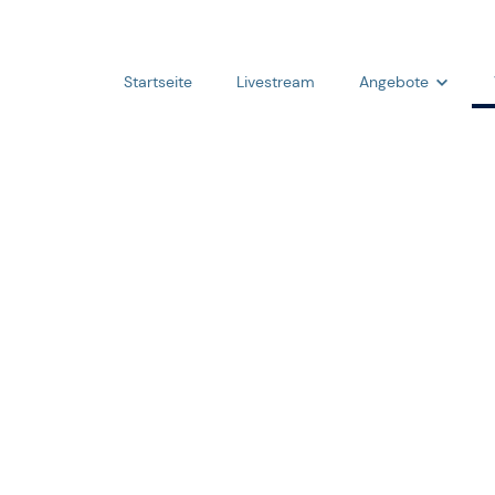
Startseite
Livestream
Angebote
Angebote
Aktivitäten
Seminare
Kleingruppen