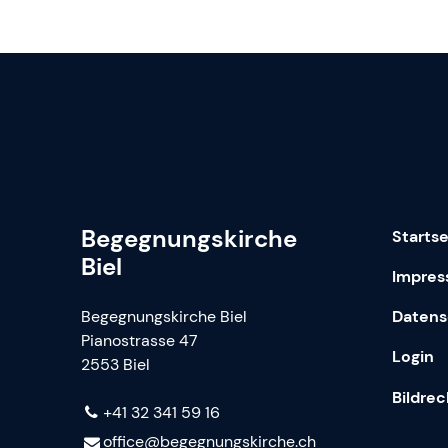
Begegnungskirche
Startse
Biel
Impre
Begegnungskirche Biel
Datens
Pianostrasse 47
Login
2553 Biel
Bildre
+41 32 341 59 16
office@​begegnungskirche.​ch