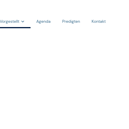
Vorgestellt
Agenda
Predigten
Kontakt
Team
Was wir glauben
Fragen & Antworten