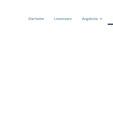
Startseite
Livestream
Angebote
Angebote
Aktivitäten
Seminare
Kleingruppen