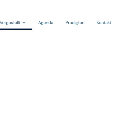
Vorgestellt
Agenda
Predigten
Kontakt
Team
Was wir glauben
Fragen & Antworten