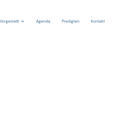
Vorgestellt
Agenda
Predigten
Kontakt
Team
Was wir glauben
Fragen & Antworten