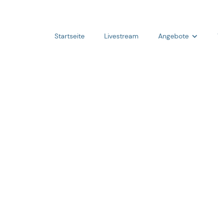
Startseite
Livestream
Angebote
Angebote
Aktivitäten
Seminare
Kleingruppen