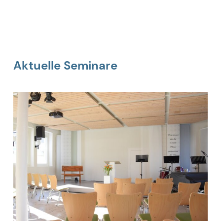
SEMINARE
Aktuelle Seminare
Entdecke unser Seminarangebot