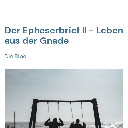
Der Epheserbrief II
Der Epheserbrief II - Leben
aus der Gnade
Leben aus der Gnade
Die Bibel